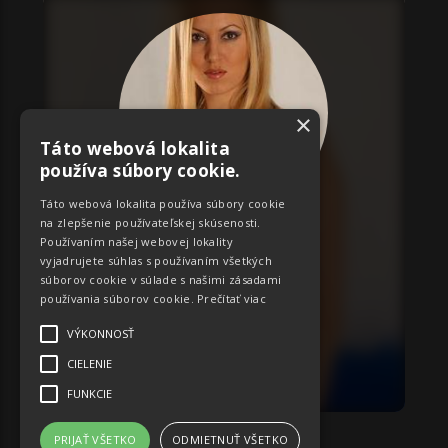
×
Táto webová lokalita
používa súbory cookie.
Táto webová lokalita používa súbory cookie
na zlepšenie používateľskej skúsenosti.
ID:
793
Používaním našej webovej lokality
Zlatica
vyjadrujete súhlas s používaním všetkých
súborov cookie v súlade s našimi zásadami
Miery:
89-65-94
používania súborov cookie.
Prečítať viac
Ostatné
VÝKONNOSŤ
CIELENIE
OBJEDNAŤ
FUNKCIE
PRIJAŤ VŠETKO
ODMIETNUŤ VŠETKO