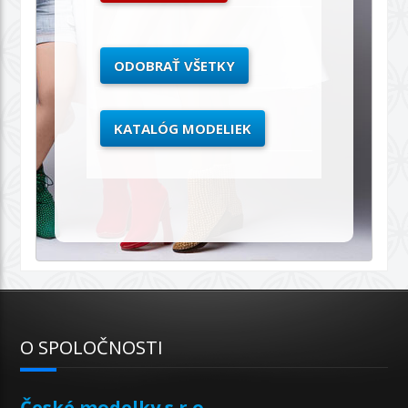
ODOBRAŤ VŠETKY
KATALÓG MODELIEK
O SPOLOČNOSTI
České modelky s.r.o.