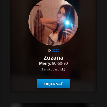
ID:
3220
Zuzana
Miery:
80-60-90
Banskobystrický
OBJEDNAŤ