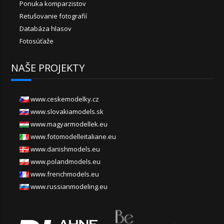
Ponuka komparzistov
Retušovanie fotografií
Databáza hlasov
Fotosúťaže
NAŠE PROJEKTY
www.ceskemodelky.cz
www.slovakiamodels.sk
www.magyarmodellek.eu
www.fotomodelleitaliane.eu
www.danishmodels.eu
www.polandmodels.eu
www.frenchmodels.eu
www.russianmodeling.eu