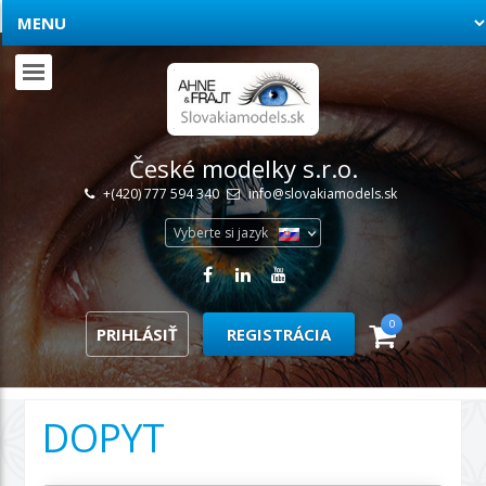
České modelky s.r.o.
+(420) 777 594 340
info@slovakiamodels.sk
Vyberte si jazyk
0
PRIHLÁSIŤ
REGISTRÁCIA
DOPYT