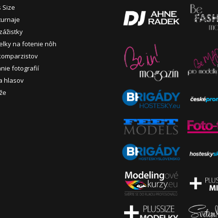
s Size
turnaje
zážistky
lky na fotenie nôh
komparzistov
nie fotografií
a hlasov
že