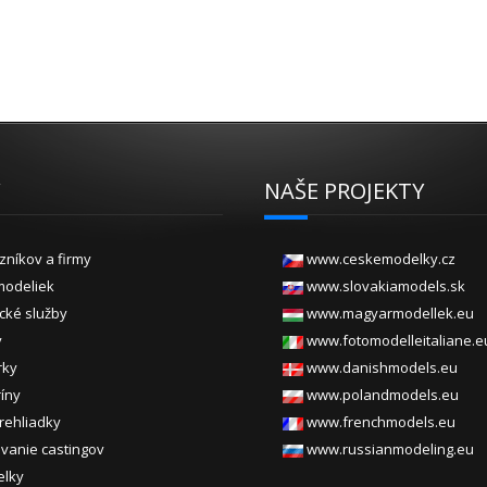
Y
NAŠE PROJEKTY
zníkov a firmy
www.ceskemodelky.cz
modeliek
www.slovakiamodels.sk
ické služby
www.magyarmodellek.eu
y
www.fotomodelleitaliane.e
rky
www.danishmodels.eu
ríny
www.polandmodels.eu
rehliadky
www.frenchmodels.eu
vanie castingov
www.russianmodeling.eu
elky