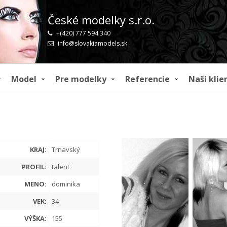
České modelky s.r.o.
+(420) 777 594 340
info@slovakiamodels.sk
Model
Pre modelky
Referencie
Naši klie
KRAJ:
Trnavský
PROFIL:
talent
MENO:
dominika
VEK:
34
VÝŠKA:
155