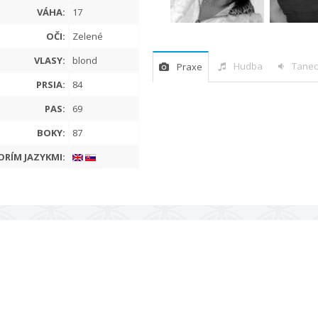
VÁHA:
17
OČI:
Zelené
VLASY:
blond
Hudba
Tanec
Praxe
PRSIA:
84
PAS:
69
BOKY:
87
RÍM JAZYKMI: