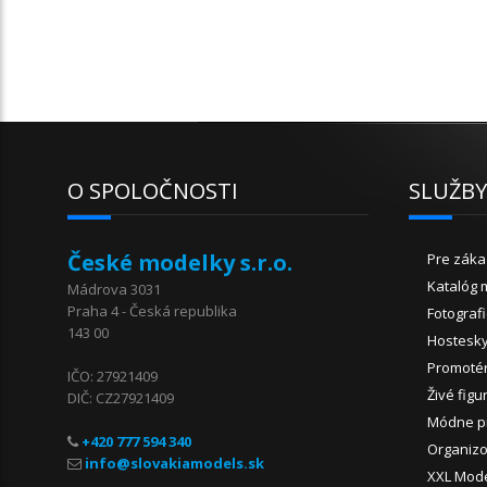
O SPOLOČNOSTI
SLUŽB
České modelky s.r.o.
Pre záka
Katalóg 
Mádrova 3031
Praha 4 - Česká republika
Fotograf
143 00
Hostesk
Promoté
IČO: 27921409
Živé figu
DIČ: CZ27921409
Módne p
+420 777 594 340
Organizo
XXL Mod