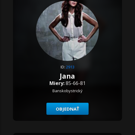
ID:
2913
Jana
Miery:
85-66-81
Banskobystrický
OBJEDNAŤ