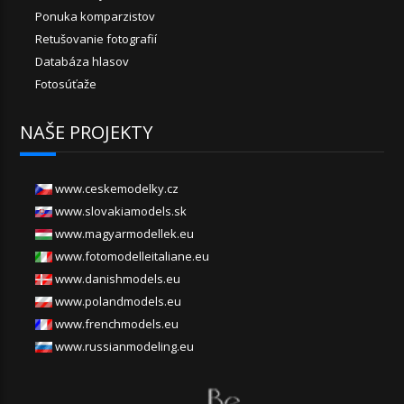
Ponuka komparzistov
Retušovanie fotografií
Databáza hlasov
Fotosúťaže
NAŠE PROJEKTY
www.ceskemodelky.cz
www.slovakiamodels.sk
www.magyarmodellek.eu
www.fotomodelleitaliane.eu
www.danishmodels.eu
www.polandmodels.eu
www.frenchmodels.eu
www.russianmodeling.eu