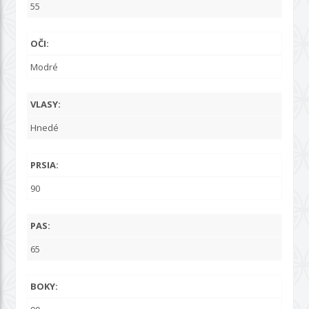
55
OČI:
Modré
VLASY:
Hnedé
PRSIA:
90
PAS:
65
BOKY: