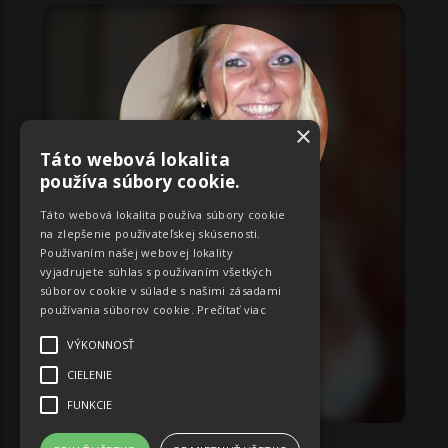
×
Táto webová lokalita
používa súbory cookie.
Táto webová lokalita používa súbory cookie
na zlepšenie používateľskej skúsenosti.
ID:
2192
Používaním našej webovej lokality
Monika
vyjadrujete súhlas s používaním všetkých
súborov cookie v súlade s našimi zásadami
Miery:
84-60-88
používania súborov cookie.
Prečítať viac
Banskobystrický
VÝKONNOSŤ
CIELENIE
OBJEDNAŤ
FUNKCIE